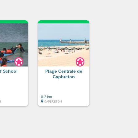
rf School
Plage Centrale de
Capbreton
0.2 km
N
CAPBRETON