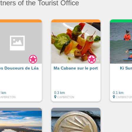
ners of the Tourist Office
es Douceurs de Léa
Ma Cabane sur le port
Ki Su
2 km
0.3 km
0.1 km
CAPBRETON
CAPBRETON
CAPBRETO