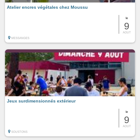
Atelier encres végétales chez Moussu
le
9
AOUT
MESSANGES
Jeux surdimensionnés extérieur
le
9
AOUT
SOUSTONS