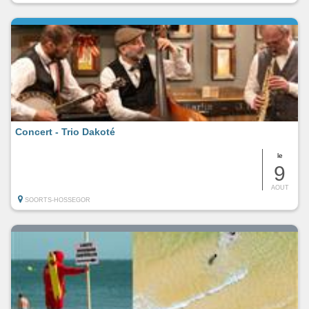
Concert - Trio Dakoté
le
9
AOUT
SOORTS-HOSSEGOR