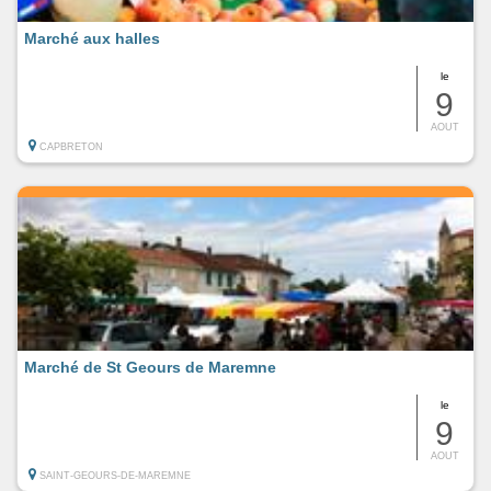
Marché aux halles
le
9
AOUT
CAPBRETON
Marché de St Geours de Maremne
le
9
AOUT
SAINT-GEOURS-DE-MAREMNE