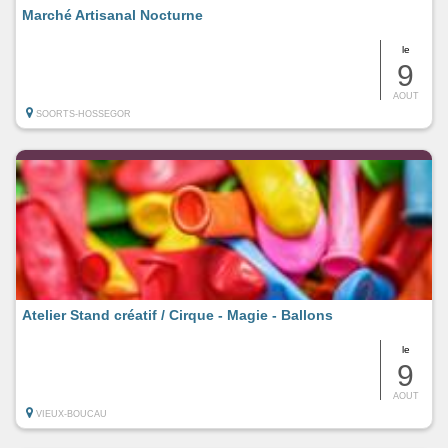
Marché Artisanal Nocturne
le
9
AOUT
SOORTS-HOSSEGOR
Atelier Stand créatif / Cirque - Magie - Ballons
le
9
AOUT
VIEUX-BOUCAU