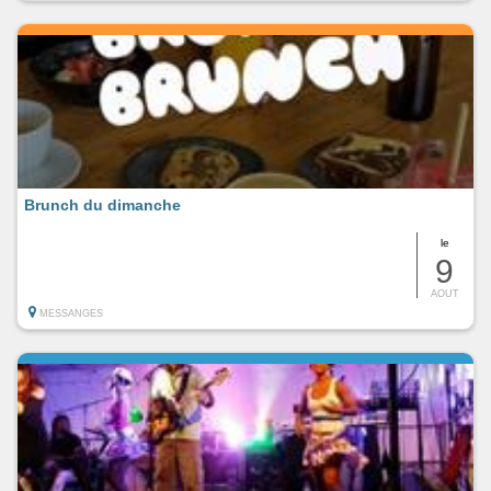
Brunch du dimanche
le
9
AOUT
MESSANGES