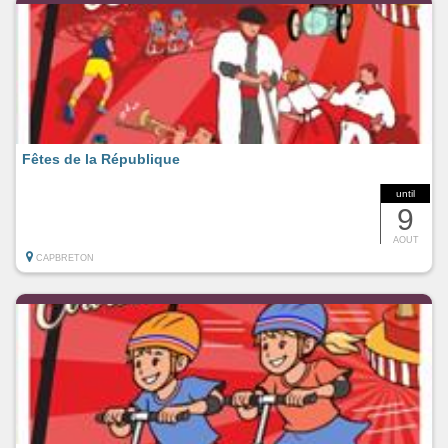
Fêtes de la République
until
9
AOUT
CAPBRETON