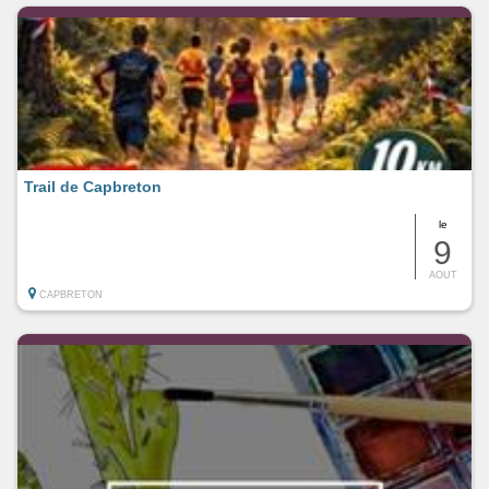
Trail de Capbreton
le
9
AOUT
CAPBRETON