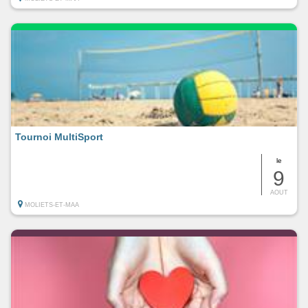
Tournoi MultiSport
le
9
AOUT
MOLIETS-ET-MAA