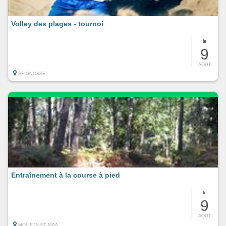
Volley des plages - tournoi
le
9
AOUT
SEIGNOSSE
Entraînement à la course à pied
le
9
AOUT
MOLIETS-ET-MAA