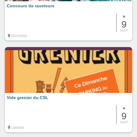
Concours de raseteurs
le
9
AOUT
SOUSTONS
Vide grenier du CSL
le
9
AOUT
LABENNE