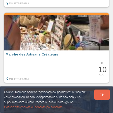
MOLIETS-ET-MAA
Marché des Artisans Créateurs
le
10
AOUT
MOLIETS-ET-MAA
Ce site utilise des cookies techniques qui permettent et facilitent
OK
votre navigation. Ils sont indispensables et ne sauraient être
supprimés sans affecter l’accès au site et la navigation.
Gestion des cookies et données personnelles