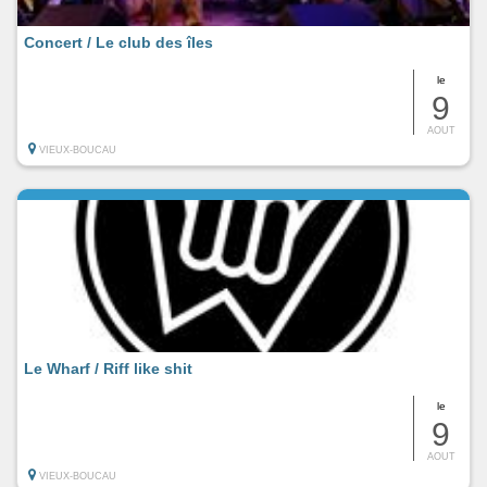
Concert / Le club des îles
le
9
AOUT
VIEUX-BOUCAU
Le Wharf / Riff like shit
le
9
AOUT
VIEUX-BOUCAU