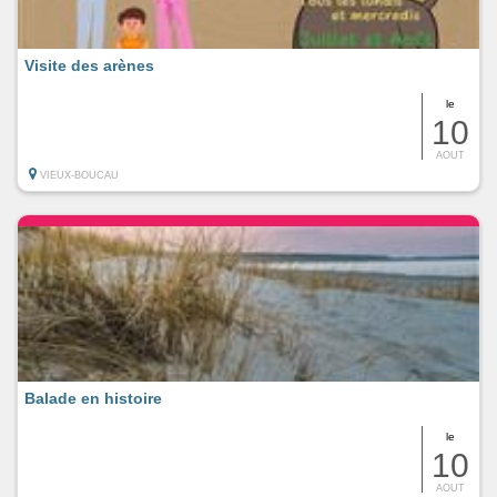
Visite des arènes
le
10
AOUT
VIEUX-BOUCAU
Balade en histoire
le
10
AOUT