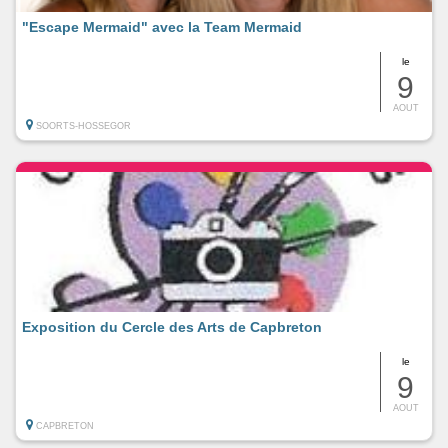
"Escape Mermaid" avec la Team Mermaid
le
9
AOUT
SOORTS-HOSSEGOR
Exposition du Cercle des Arts de Capbreton
le
9
AOUT
CAPBRETON