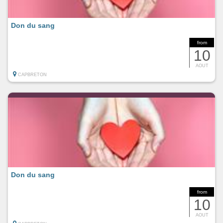
Don du sang
from
10
AOUT
CAPBRETON
Don du sang
from
10
AOUT