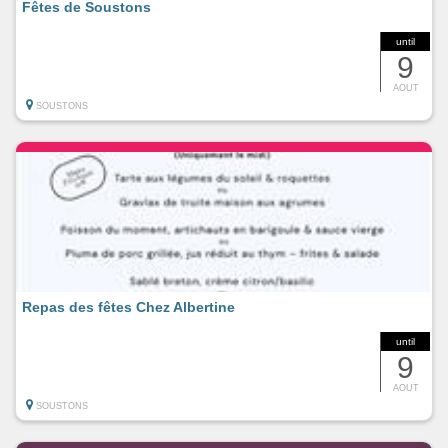
Fêtes de Soustons
until
9
AOUT
SOUSTONS
Repas des fêtes Chez Albertine
until
9
AOUT
SOUSTONS