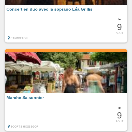
Concert en duo avec la soprano Léa Grillis
le
9
AOUT
CAPBRETON
Marché Saisonnier
le
9
AOUT
SOORTS-HOSSEGOR